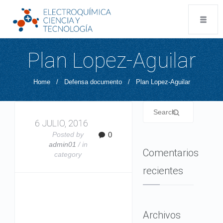
Plan Lopez-Aguilar
Home
/
Defensa documento
/
Plan Lopez-Aguilar
6 JULIO, 2016
Posted by
0
admin01
/ in
Comentarios
category
recientes
Archivos