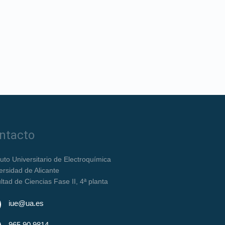
ntacto
ituto Universitario de Electroquímica
ersidad de Alicante
ltad de Ciencias Fase II, 4ª planta
iue@ua.es
965 90 9814