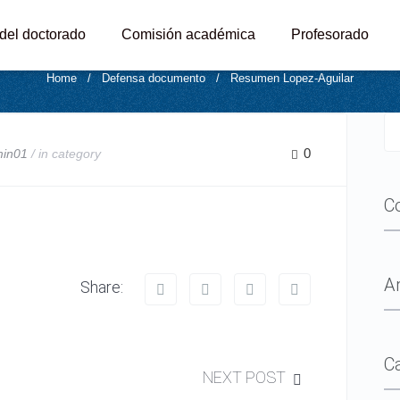
Resumen Lopez-Aguilar
 del doctorado
Comisión académica
Profesorado
Home
/
Defensa documento
/
Resumen Lopez-Aguilar
0
min01
/ in
category
C
A
Share:
C
NEXT POST