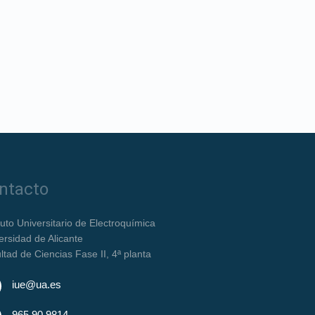
ntacto
ituto Universitario de Electroquímica
ersidad de Alicante
ltad de Ciencias Fase II, 4ª planta
iue@ua.es
965 90 9814