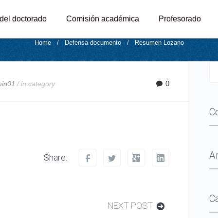
Resumen Lozano
 del doctorado
Comisión académica
Profesorado
Home
/
Defensa documento
/
Resumen Lozano
0
min01
/ in
category
C
A
Share:
C
NEXT POST