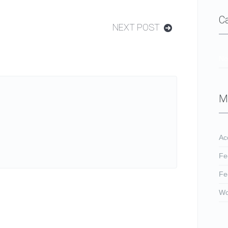
C
NEXT POST
No
M
Ac
Fe
Fe
Wo