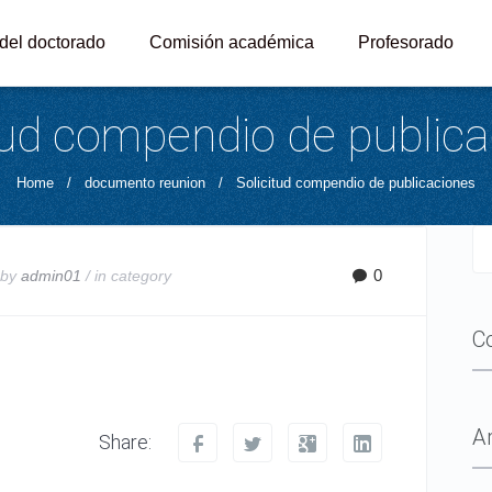
 del doctorado
Comisión académica
Profesorado
tud compendio de public
Home
/
documento reunion
/
Solicitud compendio de publicaciones
0
 by
admin01
/ in
category
C
A
Share: