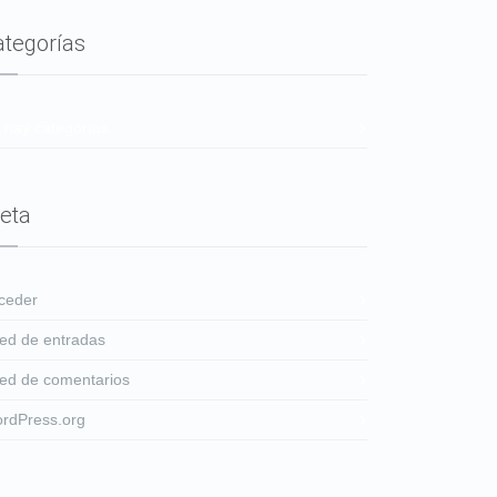
ategorías
 hay categorías
eta
ceder
ed de entradas
ed de comentarios
rdPress.org