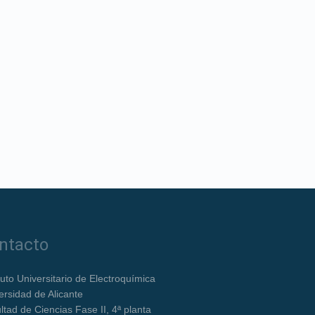
ntacto
ituto Universitario de Electroquímica
ersidad de Alicante
ltad de Ciencias Fase II, 4ª planta