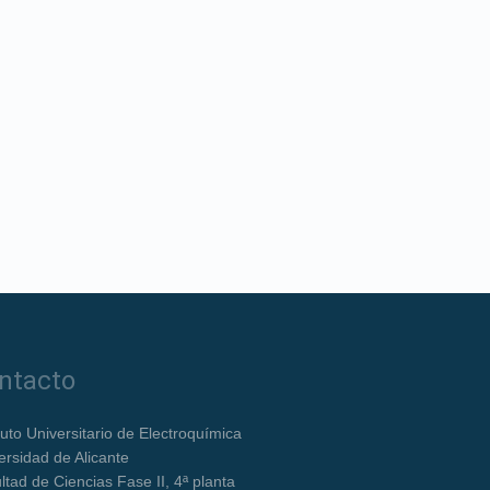
ntacto
ituto Universitario de Electroquímica
ersidad de Alicante
ltad de Ciencias Fase II, 4ª planta