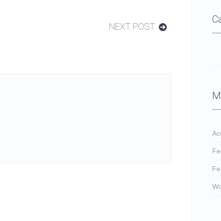
C
NEXT POST
No
M
Ac
Fe
Fe
Wo