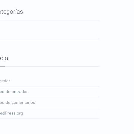
ategorías
 hay categorías
eta
ceder
ed de entradas
ed de comentarios
rdPress.org