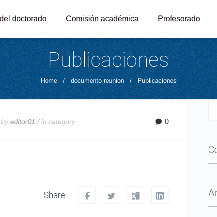
 del doctorado
Comisión académica
Profesorado
Publicaciones
Home
/
documento reunion
/
Publicaciones
0
 by
editor01
/ in
category
C
A
Share: