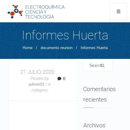
Informes Huerta
Home
/
documento reunion
/
Informes Huerta
21 JULIO, 2020
Posted by
0
admin01
/ in
Comentarios
category
recientes
Archivos