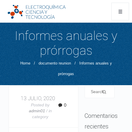
Informes anuales y
prórrogas
Home
/
documento reunion
/
Informes anuales y
prórrogas
13 JULIO, 2020
Posted by
0
admin01
/ in
Comentarios
category
recientes