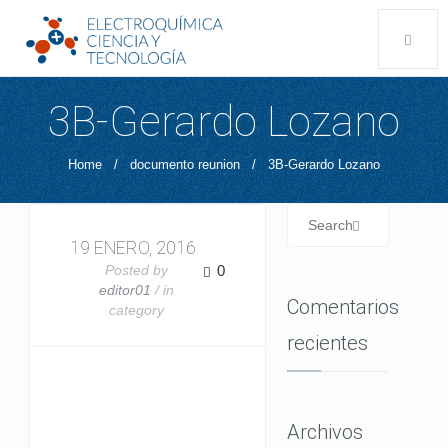
3B-Gerardo Lozano
Home
/
documento reunion
/
3B-Gerardo Lozano
19 ENERO, 2016
Posted by
0
editor01
/ in
Comentarios
category
recientes
Archivos