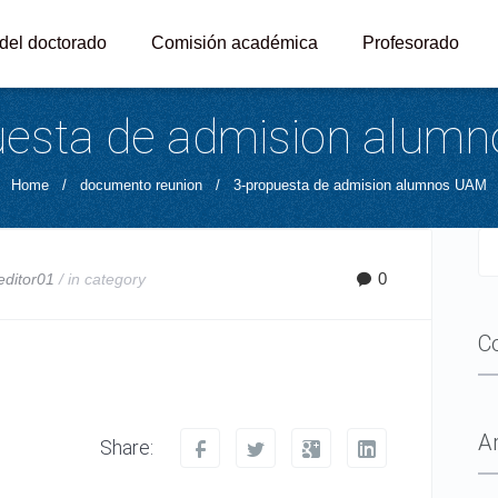
 del doctorado
Comisión académica
Profesorado
uesta de admision alum
Home
/
documento reunion
/
3-propuesta de admision alumnos UAM
0
editor01
/ in
category
C
A
Share: