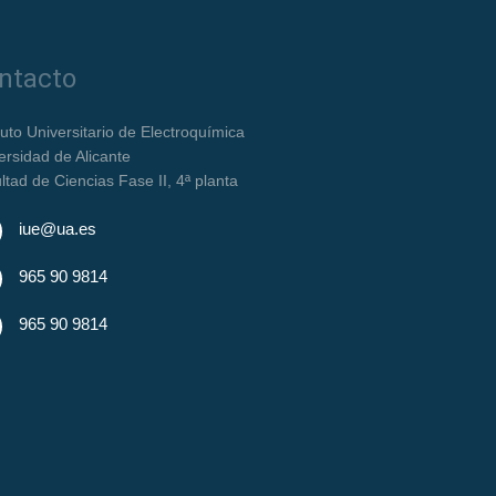
ntacto
ituto Universitario de Electroquímica
ersidad de Alicante
ltad de Ciencias Fase II, 4ª planta
iue@ua.es
965 90 9814
965 90 9814