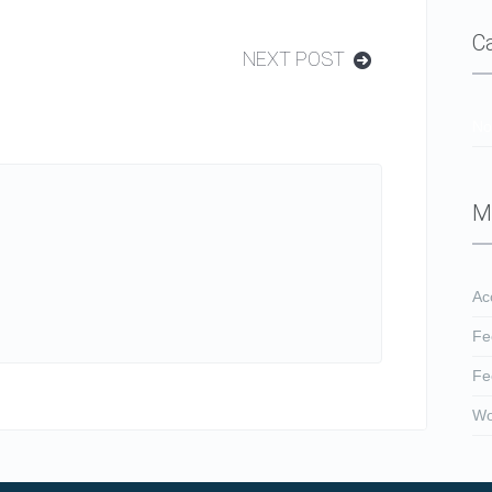
C
NEXT POST
No
M
Ac
Fe
Fe
Wo