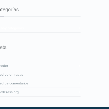
ategorías
 hay categorías
eta
ceder
ed de entradas
ed de comentarios
rdPress.org