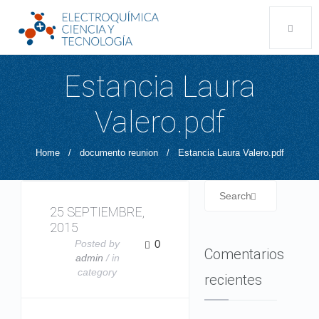
Estancia Laura
Valero.pdf
Home
/
documento reunion
/
Estancia Laura Valero.pdf
25 SEPTIEMBRE,
2015
Posted by
0
Comentarios
admin
/ in
category
recientes