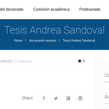
 del doctorado
Comisión académica
Profesorado
Tesis Andrea Sandoval
Home
/
documento reunion
/
Tesis Andrea Sandoval
0
editor01
/ in
category
C
A
Share: