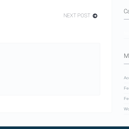
C
NEXT POST
No
M
Ac
Fe
Fe
Wo