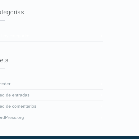
ategorías
 hay categorías
eta
ceder
ed de entradas
ed de comentarios
rdPress.org