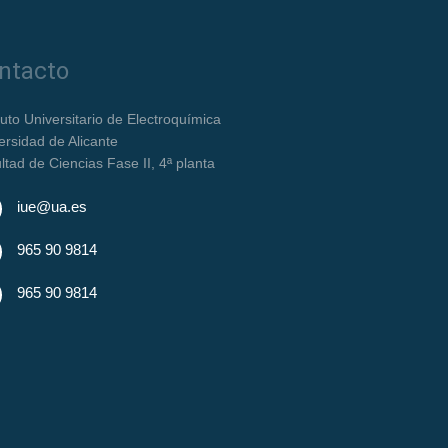
ntacto
ituto Universitario de Electroquímica
ersidad de Alicante
ltad de Ciencias Fase II, 4ª planta
iue@ua.es
965 90 9814
965 90 9814