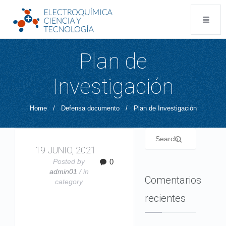
Plan de
Investigación
Home
/
Defensa documento
/
Plan de Investigación
19 JUNIO, 2021
Posted by
0
admin01
/ in
Comentarios
category
recientes