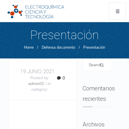
Presentación
Home
/
Defensa documento
/
Presentación
19 JUNIO, 2021
Posted by
0
admin01
/ in
Comentarios
category
recientes
Archivos