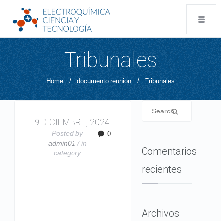
Tribunales
Home
/
documento reunion
/
Tribunales
9 DICIEMBRE, 2024
Posted by
0
admin01
/ in
Comentarios
category
recientes
Archivos