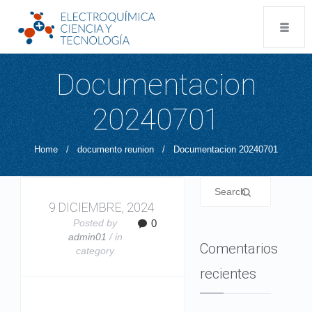
Documentacion
20240701
Home
/
documento reunion
/
Documentacion 20240701
9 DICIEMBRE, 2024
Posted by
0
admin01
/ in
Comentarios
category
recientes