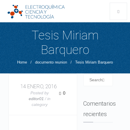
Tesis Miriam
Barquero
Home
/
documento reunion
/
Tesis Miriam Barquero
14 ENERO, 2016
Posted by
0
editor01
/ in
Comentarios
category
recientes