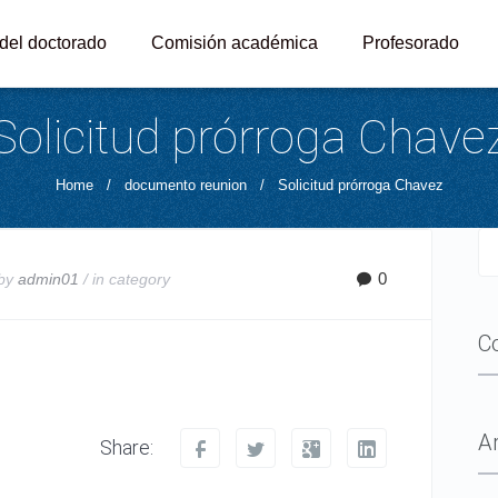
 del doctorado
Comisión académica
Profesorado
Solicitud prórroga Chave
Home
/
documento reunion
/
Solicitud prórroga Chavez
0
 by
admin01
/ in
category
C
A
Share: