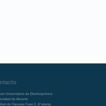
ntacto
ituto Universitario de Electroquímica
ersidad de Alicante
ltad de Ciencias Fase II, 4ª planta