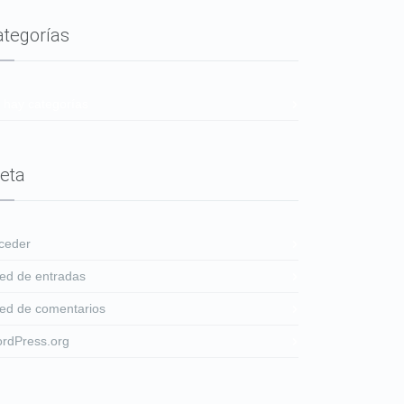
ategorías
 hay categorías
eta
ceder
ed de entradas
ed de comentarios
rdPress.org