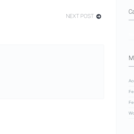
C
NEXT POST
No
M
Ac
Fe
Fe
Wo