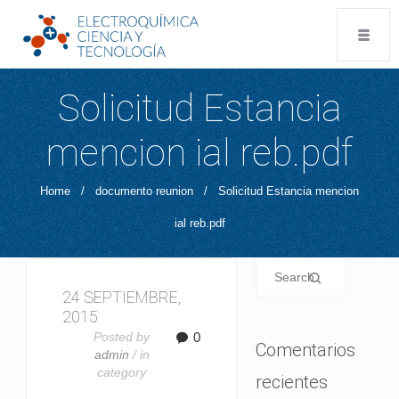
Solicitud Estancia
mencion ial reb.pdf
Home
/
documento reunion
/
Solicitud Estancia mencion
ial reb.pdf
24 SEPTIEMBRE,
2015
Posted by
0
Comentarios
admin
/ in
category
recientes