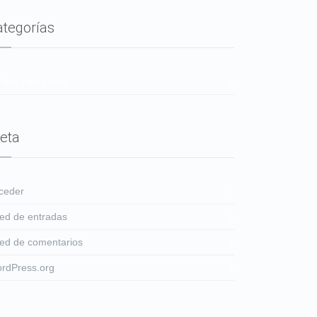
ategorías
 hay categorías
eta
ceder
ed de entradas
ed de comentarios
rdPress.org