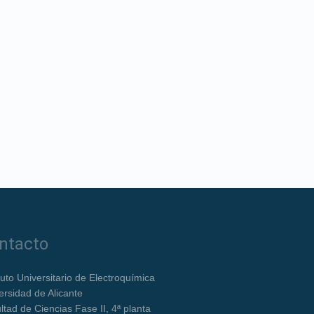
ntacto
ituto Universitario de Electroquímica
ersidad de Alicante
ltad de Ciencias Fase II, 4ª planta