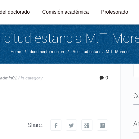
 del doctorado
Comisión académica
Profesorado
licitud estancia M.T. Mor
Home
/
documento reunion
/
Solicitud estancia M.T. Moreno
0
y
admin01
/ in
category
C
A
Share: