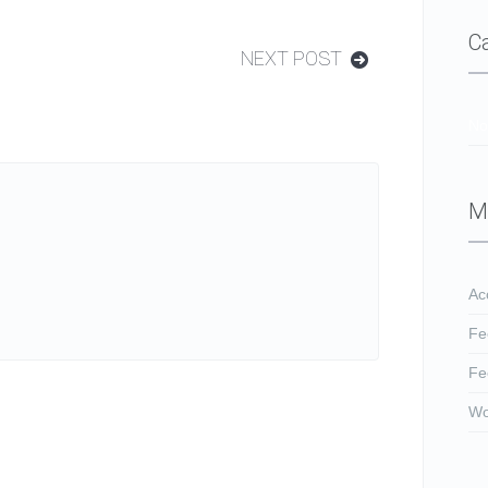
C
NEXT POST
No
M
Ac
Fe
Fe
Wo