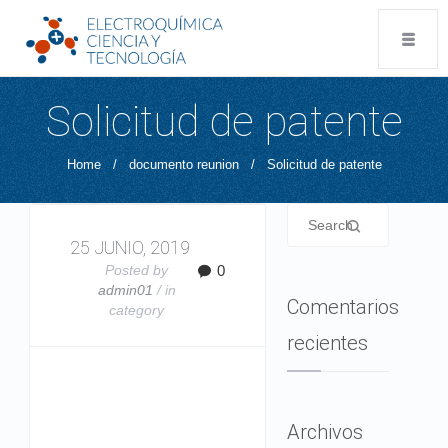
Solicitud de patente
Home
/
documento reunion
/
Solicitud de patente
25 JUNIO, 2019
Posted by
0
admin01
/ in
Comentarios
category
recientes
Archivos