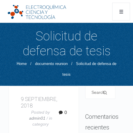
Solicitud de
defensa de tesis
Home
/
documento reunion
/
Solicitud de defensa de
tesis
9 SEPTIEMBRE,
2018
Posted by
0
Comentarios
admin01
/ in
category
recientes