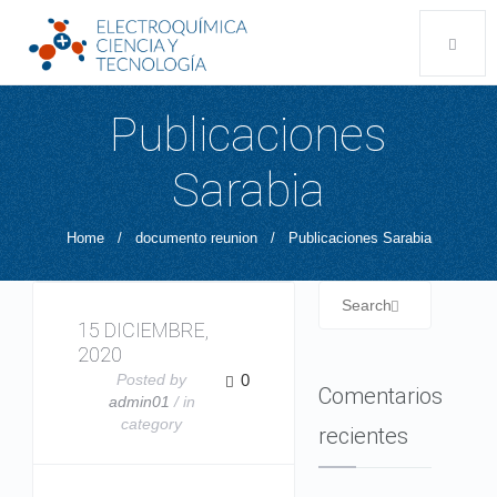
Publicaciones
Sarabia
Home
/
documento reunion
/
Publicaciones Sarabia
15 DICIEMBRE,
2020
Posted by
0
Comentarios
admin01
/ in
category
recientes