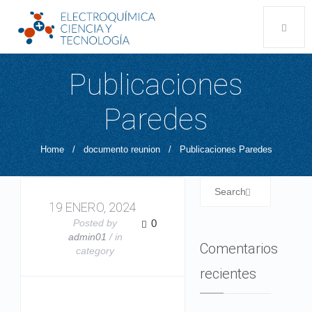
Publicaciones
Paredes
Home
/
documento reunion
/
Publicaciones Paredes
19 ENERO, 2024
Posted by
0
admin01
/ in
Comentarios
category
recientes