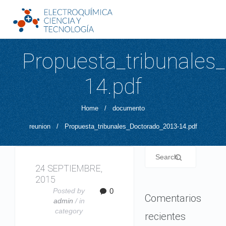
Propuesta_tribunales
14.pdf
Home
/
documento
reunion
/
Propuesta_tribunales_Doctorado_2013-14.pdf
24 SEPTIEMBRE,
2015
Posted by
0
Comentarios
admin
/ in
category
recientes