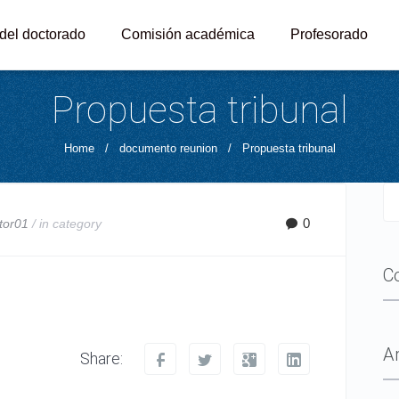
 del doctorado
Comisión académica
Profesorado
Propuesta tribunal
Home
/
documento reunion
/
Propuesta tribunal
0
tor01
/ in
category
C
A
Share: