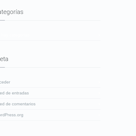
ategorías
 hay categorías
eta
ceder
ed de entradas
ed de comentarios
rdPress.org