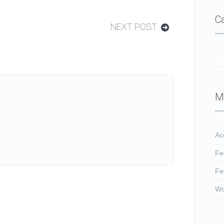
C
NEXT POST
No
M
Ac
Fe
Fe
Wo