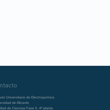
ntacto
ituto Universitario de Electroquímica
ersidad de Alicante
ltad de Ciencias Fase II, 4ª planta