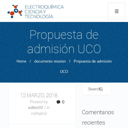
Propuesta de
admisión UCO
Home
/
documento reunion
/
Propuesta de admisión
UCO
12 MARZO, 2018
Posted by
0
editor01
/ in
Comentarios
category
recientes