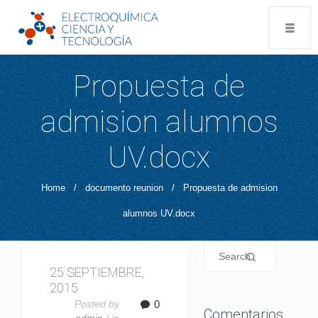
Propuesta de
admision alumnos
UV.docx
Home
/
documento reunion
/
Propuesta de admision
alumnos UV.docx
25 SEPTIEMBRE,
2015
Posted by
0
Comentarios
admin
/ in