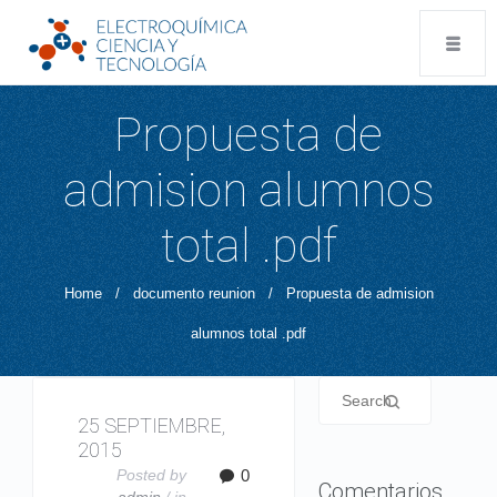
Propuesta de
admision alumnos
total .pdf
Home
/
documento reunion
/
Propuesta de admision
alumnos total .pdf
25 SEPTIEMBRE,
2015
Posted by
0
Comentarios
admin
/ in