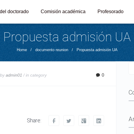
 del doctorado
Comisión académica
Profesorado
Propuesta admisión UA
Home
/
documento reunion
/
Propuesta admisión UA
0
 by
admin01
/ in
category
C
A
Share: