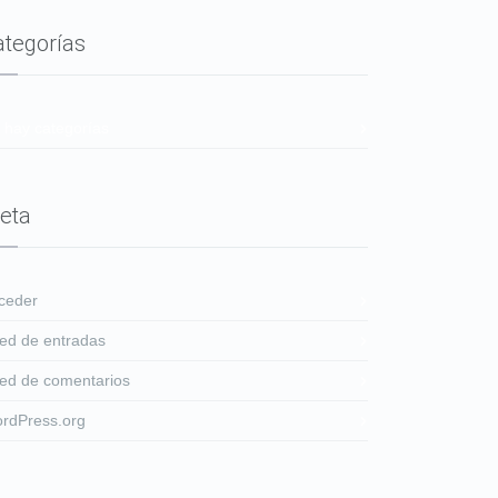
ategorías
 hay categorías
eta
ceder
ed de entradas
ed de comentarios
rdPress.org