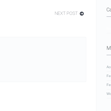
C
NEXT POST
No
M
Ac
Fe
Fe
Wo