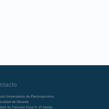
ntacto
ituto Universitario de Electroquímica
ersidad de Alicante
ltad de Ciencias Fase II, 4ª planta