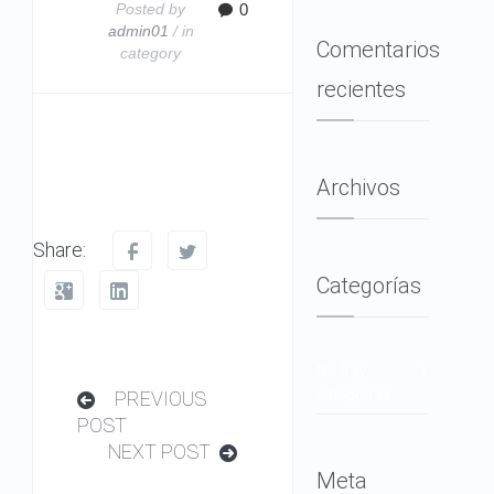
Posted by
0
admin01
/ in
Comentarios
category
recientes
Archivos
Share:
Categorías
No hay
categorías
PREVIOUS
POST
NEXT POST
Meta