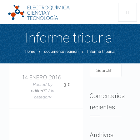
Informe tribunal
Home
/
documento reunion
/
Informe tribunal
14 ENERO, 2016
Posted by
0
editor01
/ in
Comentarios
category
recientes
Archivos