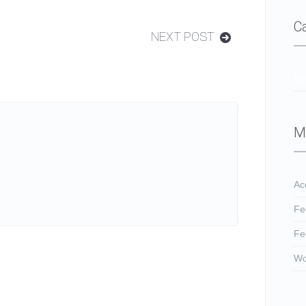
C
NEXT POST
No
M
Ac
Fe
Fe
Wo