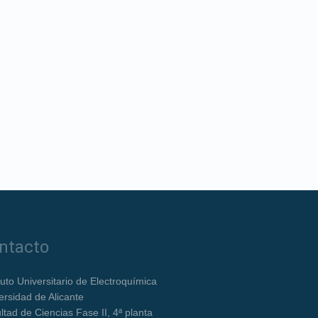
ntacto
ituto Universitario de Electroquímica
ersidad de Alicante
ltad de Ciencias Fase II, 4ª planta