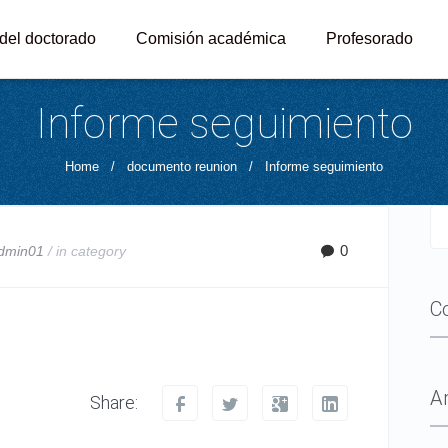
 del doctorado
Comisión académica
Profesorado
Informe seguimiento
Home
/
documento reunion
/
Informe seguimiento
0
dmin01
/ in
category
C
A
Share: