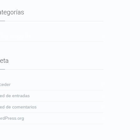
ategorías
 hay categorías
eta
ceder
ed de entradas
ed de comentarios
rdPress.org