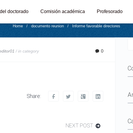
nforme favorable director
 del doctorado
Comisión académica
Profesorado
Home
/
documento reunion
/
Informe favorable directores
0
editor01
/ in
category
C
A
Share:
C
NEXT POST