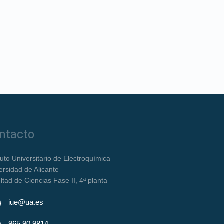
ntacto
ituto Universitario de Electroquímica
ersidad de Alicante
ltad de Ciencias Fase II, 4ª planta
iue@ua.es
965 90 9814