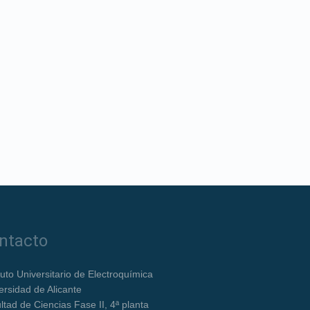
ntacto
ituto Universitario de Electroquímica
ersidad de Alicante
ltad de Ciencias Fase II, 4ª planta