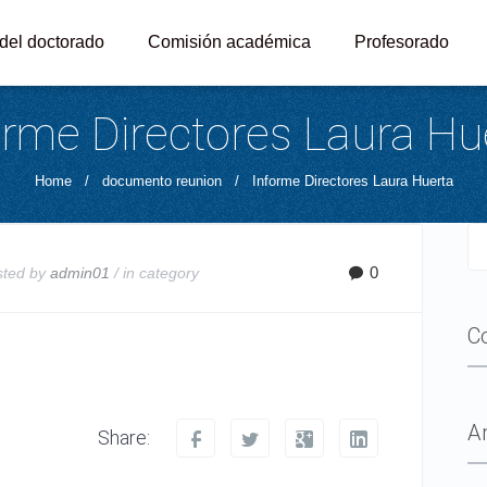
 del doctorado
Comisión académica
Profesorado
orme Directores Laura Hu
Home
/
documento reunion
/
Informe Directores Laura Huerta
0
sted by
admin01
/ in
category
C
A
Share: