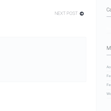
C
NEXT POST
No
M
Ac
Fe
Fe
Wo