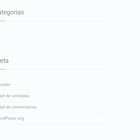
ategorías
 hay categorías
eta
ceder
ed de entradas
ed de comentarios
rdPress.org