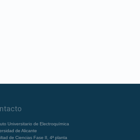
ntacto
ituto Universitario de Electroquímica
ersidad de Alicante
ltad de Ciencias Fase II, 4ª planta