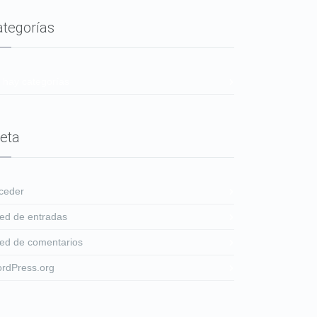
ategorías
 hay categorías
eta
ceder
ed de entradas
ed de comentarios
rdPress.org