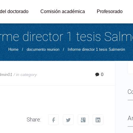
 del doctorado
Comisión académica
Profesorado
rme director 1 tesis Sal
Home
/
documento reunion
/
Informe director 1 tesis Salmerón
0
dmin01
/ in
category
C
A
Share: