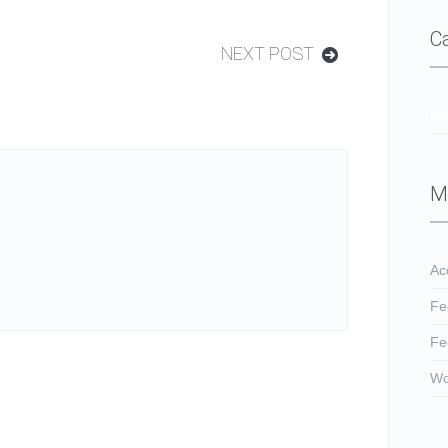
C
NEXT POST
No
M
Ac
Fe
Fe
Wo