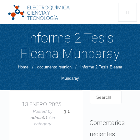
Informe 2 Tesis
Eleana Mundaray
Home
/
documento reunion
/
Informe 2 Tesis Eleana
Mundaray
13 ENERO, 2025
Posted by
0
admin01
/ in
Comentarios
category
recientes