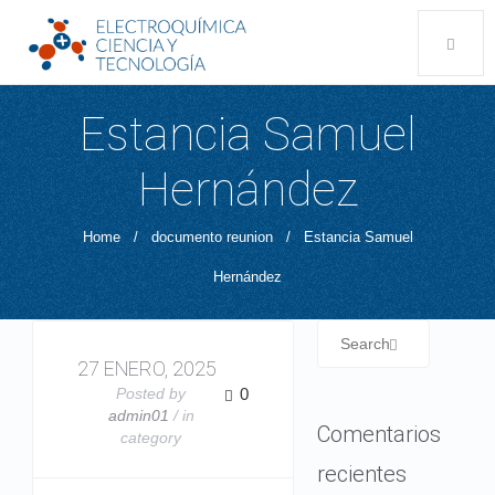
Estancia Samuel
Hernández
Home
/
documento reunion
/
Estancia Samuel
Hernández
27 ENERO, 2025
Posted by
0
admin01
/ in
Comentarios
category
recientes