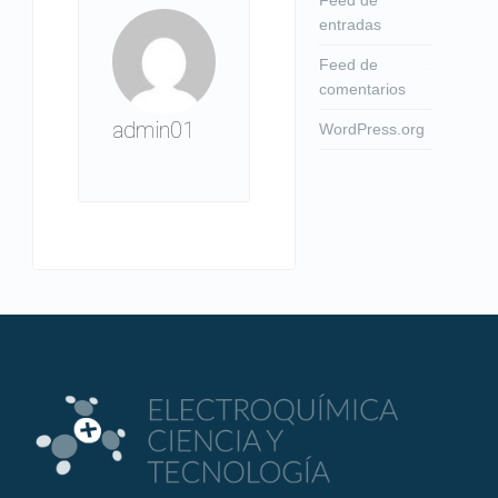
entradas
Feed de
comentarios
admin01
WordPress.org