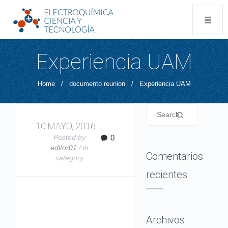
Experiencia UAM
Home
/
documento reunion
/
Experiencia UAM
10 MAYO, 2016
Posted by
0
editor01
/ in
Comentarios
category
recientes
Archivos