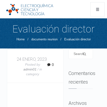
Evaluación director
Home
/
documento reunion
/
Evaluación director
24 ENERO, 2023
Posted by
0
admin01
/ in
Comentarios
category
recientes
Archivos