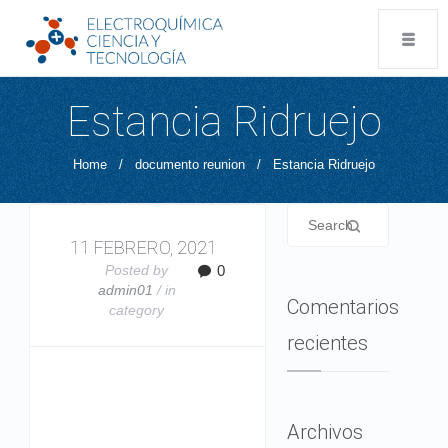
Estancia Ridruejo
Home
/
documento reunion
/
Estancia Ridruejo
11 FEBRERO, 2021
Posted by
0
admin01
/ in
Comentarios
category
recientes
Archivos