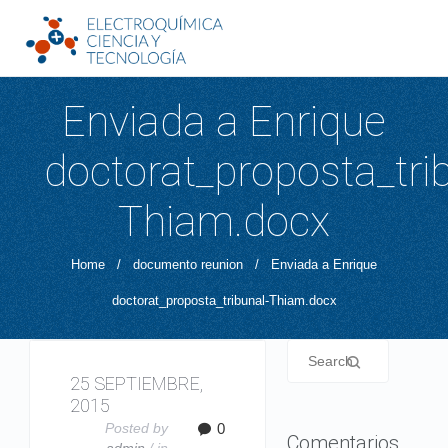
Enviada a Enrique
doctorat_proposta_tri
Thiam.docx
Home
/
documento reunion
/
Enviada a Enrique
doctorat_proposta_tribunal-Thiam.docx
25 SEPTIEMBRE,
2015
Posted by
0
Comentarios
admin
/ in