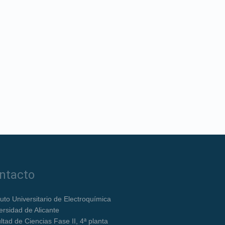
ntacto
ituto Universitario de Electroquímica
ersidad de Alicante
ltad de Ciencias Fase II, 4ª planta