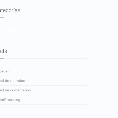
ategorías
 hay categorías
eta
ceder
ed de entradas
ed de comentarios
rdPress.org