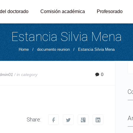
 del doctorado
Comisión académica
Profesorado
Estancia Silvia Mena
Home
/
documento reunion
/
Estancia Silvia Mena
0
dmin01
/ in
category
C
A
Share: