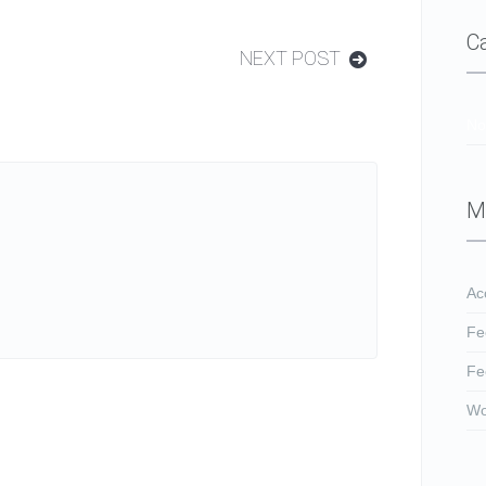
C
NEXT POST
No
M
Ac
Fe
Fe
Wo