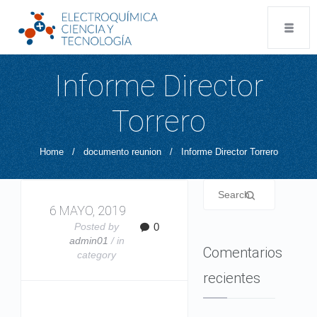
Informe Director
Torrero
Home
/
documento reunion
/
Informe Director Torrero
6 MAYO, 2019
Posted by
0
admin01
/ in
Comentarios
category
recientes