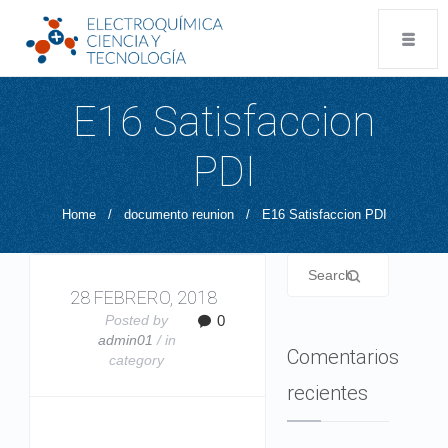
E16 Satisfaccion
PDI
Home
/
documento reunion
/
E16 Satisfaccion PDI
28 FEBRERO, 2018
Posted by
0
admin01
/ in
Comentarios
category
recientes