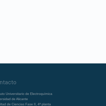
ntacto
ituto Universitario de Electroquímica
ersidad de Alicante
ltad de Ciencias Fase II, 4ª planta