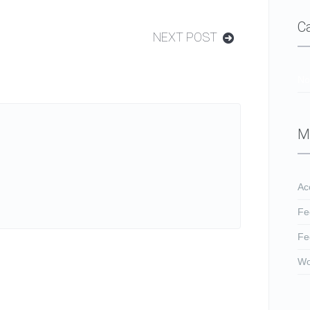
C
NEXT POST
No
M
Ac
Fe
Fe
Wo