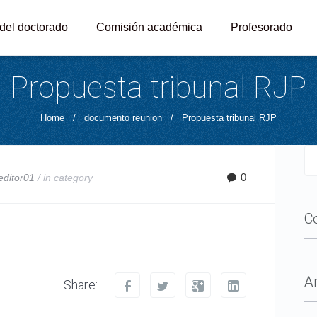
 del doctorado
Comisión académica
Profesorado
Propuesta tribunal RJP
Home
/
documento reunion
/
Propuesta tribunal RJP
0
editor01
/ in
category
C
A
Share: