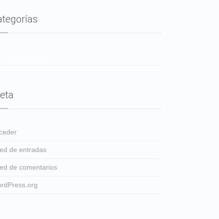
ategorías
 hay categorías
eta
ceder
ed de entradas
ed de comentarios
rdPress.org