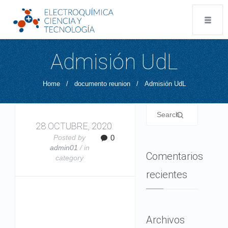
Admisión UdL
Home
/
documento reunion
/
Admisión UdL
28 OCTUBRE, 2020
Posted by
0
admin01
/ in
Comentarios
category
recientes
Archivos