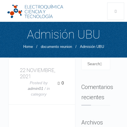
Admisión UBU
Home
/
documento reunion
/
Admisión UBU
22 NOVIEMBRE,
2021
Posted by
0
Comentarios
admin01
/ in
category
recientes
Archivos