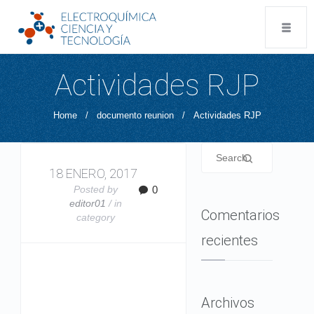
Actividades RJP
Home
/
documento reunion
/
Actividades RJP
18 ENERO, 2017
Posted by
0
editor01
/ in
Comentarios
category
recientes
Archivos