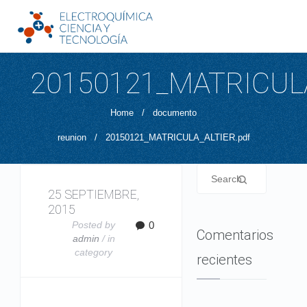
20150121_MATRICULA
Home
/
documento
reunion
/
20150121_MATRICULA_ALTIER.pdf
25 SEPTIEMBRE,
2015
Posted by
0
Comentarios
admin
/ in
category
recientes