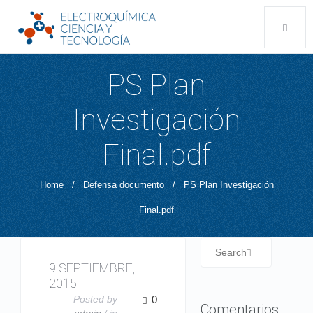
PS Plan
Investigación
Final.pdf
Home
/
Defensa documento
/
PS Plan Investigación
Final.pdf
9 SEPTIEMBRE,
2015
Posted by
0
Comentarios
admin
/ in